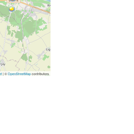
et
| ©
OpenStreetMap
contributors