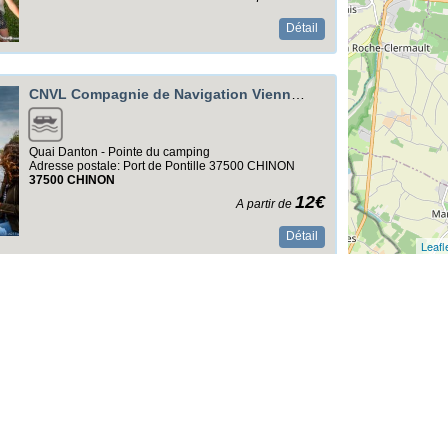
Détail
CNVL Compagnie de Navigation Vienne Loire
Quai Danton - Pointe du camping
Adresse postale: Port de Pontille 37500 CHINON
37500
CHINON
12€
A partir de
Détail
Leafl
Calèche en Rabelaisie
16 Rue des Grandes Vignes
37500
CHINON
18€
A partir de
Détail