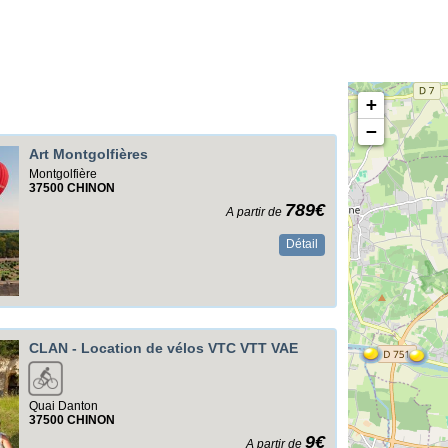
+
−
Art Montgolfières
Montgolfière
37500
CHINON
789€
A partir de
Détail
CLAN - Location de vélos VTC VTT VAE
Quai Danton
37500
CHINON
9€
A partir de